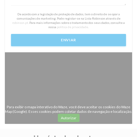
De acordo com a legislação de proteção de dados, tem o direito de se opor a
comunicações de marketing. Pode registar-se na Lista Robinson através de
robinson.pt
. Para mais informações sobre o tratamento dos seus dados, consulte a
nossa
política de privacidade
.
Para exibir o mapa interativo do Waze, você deve aceitar os cookies do Waze
Map (Google). Esses cookies podem coletar dados de navegação e localização.
Autorizar