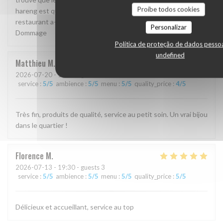
Proíbe todos cookies
hareng est quelconque, seul le poulpe s’en sort bien. Le
restaurant a-t-il changé de chef ? Ou de propriétaires ?
Personalizar
Dommage
Política de proteção de dados pesso
undefined
Matthieu
M
2026-07-20
- 19:30 - guests 2
service
:
5
/5
ambience
:
5
/5
menu
:
5
/5
quality_price
:
4
/5
Très fin, produits de qualité, service au petit soin. Un vrai bijou
dans le quartier !
Florence
M
2026-07-13
- 19:30 - guests 3
service
:
5
/5
ambience
:
5
/5
menu
:
5
/5
quality_price
:
5
/5
Délicieux et accueillant, service au top