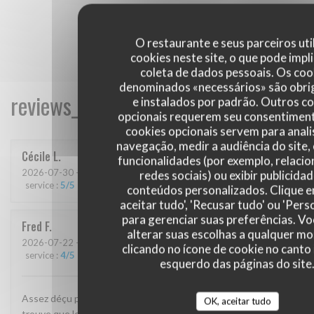
O restaurante e seus parceiros uti
cookies neste site, o que pode impli
coleta de dados pessoais. Os coo
denominados «necessários» são obri
reviews_from_our_clients_following_
e instalados por padrão. Outros c
opcionais requerem seu consentiment
cookies opcionais servem para anali
navegação, medir a audiência do site,
Cécile
L
funcionalidades (por exemplo, relaci
2026-07-30
- 20:15 - guests 2
redes sociais) ou exibir publicida
service
:
5
/5
ambience
:
5
/5
menu
:
5
/5
quality_price
:
5
/5
conteúdos personalizados. Clique 
aceitar tudo', 'Recusar tudo' ou 'Pers
para gerenciar suas preferências. V
Fred
F
alterar suas escolhas a qualquer 
2026-07-22
- 19:30 - guests 2
clicando no ícone de cookie no canto 
service
:
4
/5
ambience
:
4
/5
menu
:
1
/5
quality_price
:
3
/5
esquerdo das páginas do site
Assez déçu par cette visite. Je suis déjà venu plusieurs fois, je
OK, aceitar tudo
trouve que le niveau a baissé, la salade d’algues est noyée, le