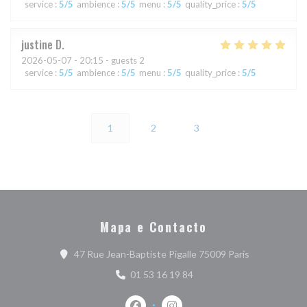
service
:
5
/5
ambience
:
5
/5
menu
:
5
/5
quality_price
:
5
/5
justine
D
2026-05-07
- 20:15 - guests 2
service
:
5
/5
ambience
:
5
/5
menu
:
5
/5
quality_price
:
5
/5
1
2
3
Mapa e Contacto
((abre numa n
47 Rue Jean-Baptiste Pigalle 75009 Paris
01 53 16 19 84