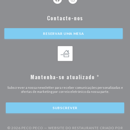
Facebook ((abre numa nova janela))
Instagram ((abre numa nova j
Contacte-nos
RESERVAR UMA MESA
Mantenha-se atualizado
*
Subscrever a nossa newsletter para receber comunicações personalizadas e
ofertas de marketing por correio eletrónico da nossa parte.
SUBSCREVER
© 2026 PECO PECO — WEBSITE DO RESTAURANTE CRIADO POR